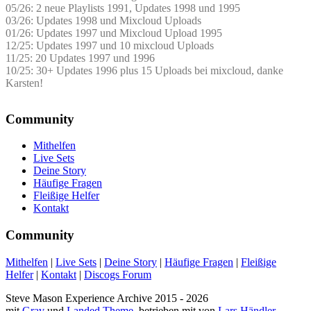
05/26: 2 neue Playlists 1991, Updates 1998 und 1995
03/26: Updates 1998 und Mixcloud Uploads
01/26: Updates 1997 und Mixcloud Upload 1995
12/25: Updates 1997 und 10 mixcloud Uploads
11/25: 20 Updates 1997 und 1996
10/25: 30+ Updates 1996 plus 15 Uploads bei mixcloud, danke
Karsten!
Community
Mithelfen
Live Sets
Deine Story
Häufige Fragen
Fleißige Helfer
Kontakt
Community
Mithelfen
|
Live Sets
|
Deine Story
|
Häufige Fragen
|
Fleißige
Helfer
|
Kontakt
|
Discogs Forum
Steve Mason Experience Archive 2015 - 2026
mit
Grav
und
Landed Theme
, betrieben mit
von
Lars Händler