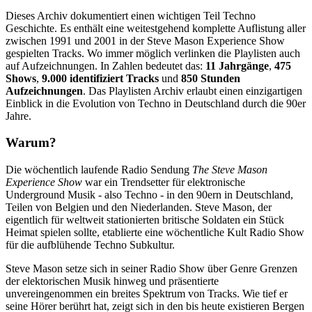
Dieses Archiv dokumentiert einen wichtigen Teil Techno
Geschichte. Es enthält eine weitestgehend komplette Auflistung aller
zwischen 1991 und 2001 in der Steve Mason Experience Show
gespielten Tracks. Wo immer möglich verlinken die Playlisten auch
auf Aufzeichnungen. In Zahlen bedeutet das:
11 Jahrgänge
,
475
Shows
,
9.000 identifiziert Tracks
und
850 Stunden
Aufzeichnungen
. Das Playlisten Archiv erlaubt einen einzigartigen
Einblick in die Evolution von Techno in Deutschland durch die 90er
Jahre.
Warum?
Die wöchentlich laufende Radio Sendung
The Steve Mason
Experience Show
war ein Trendsetter für elektronische
Underground Musik - also Techno - in den 90ern in Deutschland,
Teilen von Belgien und den Niederlanden. Steve Mason, der
eigentlich für weltweit stationierten britische Soldaten ein Stück
Heimat spielen sollte, etablierte eine wöchentliche Kult Radio Show
für die aufblühende Techno Subkultur.
Steve Mason setze sich in seiner Radio Show über Genre Grenzen
der elektorischen Musik hinweg und präsentierte
unvereingenommen ein breites Spektrum von Tracks. Wie tief er
seine Hörer berührt hat, zeigt sich in den bis heute existieren Bergen