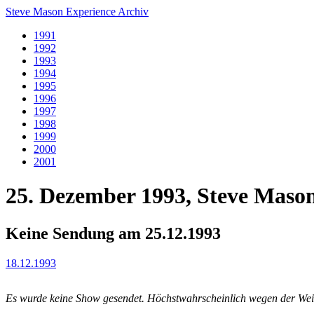
Steve Mason Experience Archiv
1991
1992
1993
1994
1995
1996
1997
1998
1999
2000
2001
25. Dezember 1993, Steve Maso
Keine Sendung am 25.12.1993
18.12.1993
Es wurde keine Show gesendet. Höchstwahrscheinlich wegen der Weih