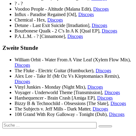
? - ?
Voodoo People - Altitude (Malana Edit),
Discogs
Influx - Paradise Regained [Od],
Discogs
Chemical - Hex,
Discogs
Detune - Last Exit Suicide [Irradiation],
Discogs
Bourbonese Qualk - 2 C's In A K [Qual EP],
Discogs
P.A.L.M. - ? [Cinnamone],
Discogs
Zweite Stunde
William Orbit - Water From A Vine Leaf (Xylem Flow Mix),
Discogs
The Fluke - Electric Guitar (Humbucker),
Discogs
Alex Lee - Take It! (Mr Oz Vs Kleptomaniacs Remix),
Discogs
Vinyl Junkies - Monday (Night Mix),
Discogs
Voyager - Underworld Theme [Transmission],
Discogs
Hardsequencer - Brain Crash [Amiga EP],
Discogs
Bizzy B & Technochild - Obsessions [The Slate],
Discogs
The Subjects v. Jeff Mills - Dark Matter,
Discogs
108 Grand With Roy Galloway - Tonight (Dub),
Discogs