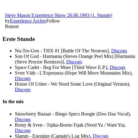
Erste Stunde
Nu-Tro-Gen - THX #1 [Battle Of The Neurons],
Discogs
Son Of God - Harmania (Steves Orange Peel Mix) [Harmania
(Steve Proctor Remixes)],
Discogs
Space Cadet - Beg For More [Third Wave E.P.],
Discogs
Sven Väth - L'Esperanza (Hope Will Move Mountains Mix),
Discogs
House Of Usher - We Need Some Love (Original Version),
Discogs
In the mix
Strawberry Bazaar - Bingo Specs Boogie (Doo Daa Vocal),
Discogs
Remy & Sven - Tsjika-Boem-Tsjak (Need Ya / Want Ya),
Discogs
Slamm - Energize (Captain's Log Mix),
Discogs