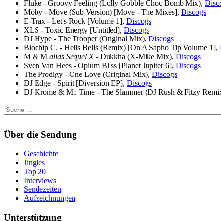
Fluke - Groovy Feeling (Lolly Gobble Choc Bomb Mix),
Disc
Moby - Move (Sub Version) [Move - The Mixes],
Discogs
E-Trax - Let's Rock [Volume 1],
Discogs
XLS - Toxic Energy [Untitled],
Discogs
DJ Hype - The Trooper (Original Mix),
Discogs
Biochip C. - Hells Bells (Remix) [On A Sapho Tip Volume 1],
M & M
alias Sequel X
- Dukkha (X-Mike Mix),
Discogs
Sven Van Hees - Opium Bliss [Planet Jupiter 6],
Discogs
The Prodigy - One Love (Original Mix),
Discogs
DJ Edge - Spirit [Diversion EP],
Discogs
DJ Krome & Mr. Time - The Slammer (DJ Rush & Fitzy Remi
Über die Sendung
Geschichte
Jingles
Top 20
Interviews
Sendezeiten
Aufzeichnungen
Unterstützung