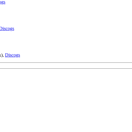
ogs
Discogs
x),
Discogs