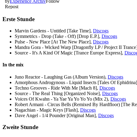
Erste Stunde
Marvin Gardens - Untitled [Take Time],
Discogs
Symmetrics - Drop (Take - Off) [Drop E.P.],
Discogs
Pulse - New Place [At The New Place],
Discogs
Mandra Gora - Wicked Warp [Dragonfly LP / Project II Trance
Source - It's A Kind Of Magic [Trance Europe Express],
Disco
In the mix
Juno Reactor - Laughing Gas (Album Version),
Discogs
Amorphous Androgynous - Liquid Insects [Tales Of Ephidrina
Techno Grooves - Ride With Me [Mach 8],
Discogs
Source - The Real Thing [Organized Noise],
Discogs
Voices Of Kwahn - Ya Yae Ya Yo Yo Yo (Mix 2),
Discogs
Robert Armani - Circus Bells (Remixed By Hardfloor) [The R
Nagachian - Magic Keys [Flash],
Discogs
Dave Angel - 1/4 Pounder [Original Man],
Discogs
Zweite Stunde