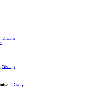
],
Discogs
gs
],
Discogs
emixes],
Discogs