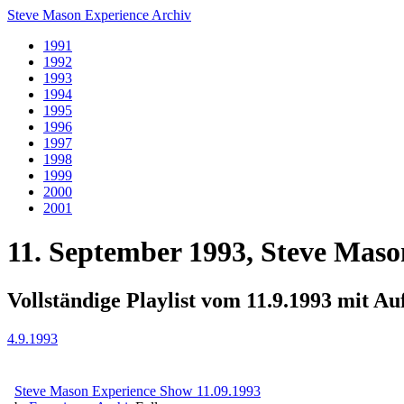
Steve Mason Experience Archiv
1991
1992
1993
1994
1995
1996
1997
1998
1999
2000
2001
11. September 1993, Steve Maso
Vollständige Playlist vom 11.9.1993 mit A
4.9.1993