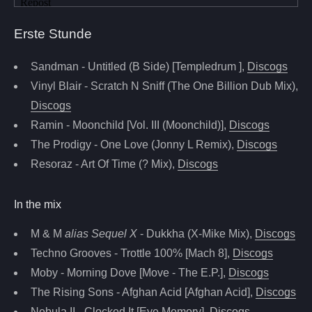
Erste Stunde
Sandman - Untitled (B Side) [Templedrum ],
Discogs
Vinyl Blair - Scratch N Sniff (The One Billion Dub Mix),
Discogs
Ramin - Moonchild [Vol. III (Moonchild)],
Discogs
The Prodigy - One Love (Jonny L Remix),
Discogs
Resoraz - Art Of Time (? Mix),
Discogs
In the mix
M & M
alias Sequel X
- Dukkha (X-Mike Mix),
Discogs
Techno Grooves - Trottle 100% [Mach 8],
Discogs
Moby - Morning Dove [Move - The E.P.],
Discogs
The Rising Sons - Afghan Acid [Afghan Acid],
Discogs
Nebula II - Clocked It [Eye Memory],
Discogs