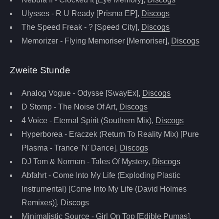
Ulysses - R U Ready [Prisma EP],
Discogs
The Speed Freak - ? [Speed City],
Discogs
Memorizer - Flying Memoriser [Memoriser],
Discogs
Zweite Stunde
Analog Vogue - Odysse [SwayEx],
Discogs
D Stomp - The Noise Of Art,
Discogs
4 Voice - Eternal Spirit (Southern Mix),
Discogs
Hyperborea - Eraczek (Return To Reality Mix) [Pure
Plasma - Trance 'N' Dance],
Discogs
DJ Tom & Norman - Tales Of Mystery,
Discogs
Abfahrt - Come Into My Life (Exploding Plastic
Instrumental) [Come Into My Life (David Holmes
Remixes)],
Discogs
Minimalistic Source - Girl On Top [Edible Pumas],