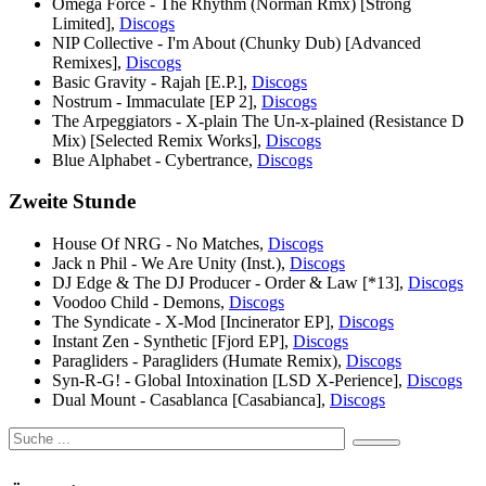
Omega Force - The Rhythm (Norman Rmx) [Strong
Limited],
Discogs
NIP Collective - I'm About (Chunky Dub) [Advanced
Remixes],
Discogs
Basic Gravity - Rajah [E.P.],
Discogs
Nostrum - Immaculate [EP 2],
Discogs
The Arpeggiators - X-plain The Un-x-plained (Resistance D
Mix) [Selected Remix Works],
Discogs
Blue Alphabet - Cybertrance,
Discogs
Zweite Stunde
House Of NRG - No Matches,
Discogs
Jack n Phil - We Are Unity (Inst.),
Discogs
DJ Edge & The DJ Producer - Order & Law [*13],
Discogs
Voodoo Child - Demons,
Discogs
The Syndicate - X-Mod [Incinerator EP],
Discogs
Instant Zen - Synthetic [Fjord EP],
Discogs
Paragliders - Paragliders (Humate Remix),
Discogs
Syn-R-G! - Global Intoxination [LSD X-Perience],
Discogs
Dual Mount - Casablanca [Casabianca],
Discogs