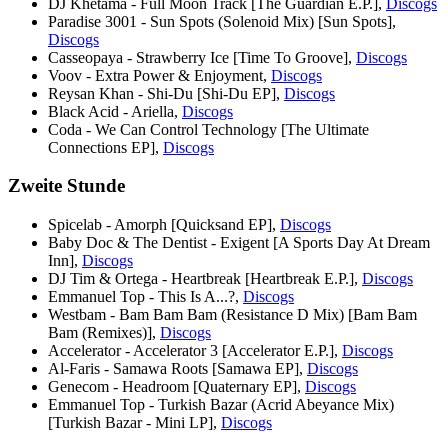
DJ Khetama - Full Moon Track [The Guardian E.P.],
Discogs
Paradise 3001 - Sun Spots (Solenoid Mix) [Sun Spots],
Discogs
Casseopaya - Strawberry Ice [Time To Groove],
Discogs
Voov - Extra Power & Enjoyment,
Discogs
Reysan Khan - Shi-Du [Shi-Du EP],
Discogs
Black Acid - Ariella,
Discogs
Coda - We Can Control Technology [The Ultimate
Connections EP],
Discogs
Zweite Stunde
Spicelab - Amorph [Quicksand EP],
Discogs
Baby Doc & The Dentist - Exigent [A Sports Day At Dream
Inn],
Discogs
DJ Tim & Ortega - Heartbreak [Heartbreak E.P.],
Discogs
Emmanuel Top - This Is A...?,
Discogs
Westbam - Bam Bam Bam (Resistance D Mix) [Bam Bam
Bam (Remixes)],
Discogs
Accelerator - Accelerator 3 [Accelerator E.P.],
Discogs
Al-Faris - Samawa Roots [Samawa EP],
Discogs
Genecom - Headroom [Quaternary EP],
Discogs
Emmanuel Top - Turkish Bazar (Acrid Abeyance Mix)
[Turkish Bazar - Mini LP],
Discogs