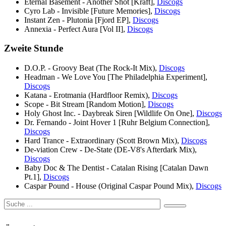
Eternal Basement - Another Shot [Kraft],
Discogs
Cyro Lab - Invisible [Future Memories],
Discogs
Instant Zen - Plutonia [Fjord EP],
Discogs
Annexia - Perfect Aura [Vol II],
Discogs
Zweite Stunde
D.O.P. - Groovy Beat (The Rock-It Mix),
Discogs
Headman - We Love You [The Philadelphia Experiment],
Discogs
Katana - Erotmania (Hardfloor Remix),
Discogs
Scope - Bit Stream [Random Motion],
Discogs
Holy Ghost Inc. - Daybreak Siren [Wildlife On One],
Discogs
Dr. Fernando - Joint Hover 1 [Ruhr Belgium Connection],
Discogs
Hard Trance - Extraordinary (Scott Brown Mix),
Discogs
De-viation Crew - De-State (DE-V8's Afterdark Mix),
Discogs
Baby Doc & The Dentist - Catalan Rising [Catalan Dawn
Pt.1],
Discogs
Caspar Pound - House (Original Caspar Pound Mix),
Discogs