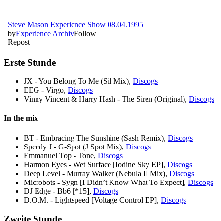
Erste Stunde
JX - You Belong To Me (Sil Mix),
Discogs
EEG - Virgo,
Discogs
Vinny Vincent & Harry Hash - The Siren (Original),
Discogs
In the mix
BT - Embracing The Sunshine (Sash Remix),
Discogs
Speedy J - G-Spot (J Spot Mix),
Discogs
Emmanuel Top - Tone,
Discogs
Harmon Eyes - Wet Surface [Iodine Sky EP],
Discogs
Deep Level - Murray Walker (Nebula II Mix),
Discogs
Microbots - Sygn [I Didn’t Know What To Expect],
Discogs
DJ Edge - Bb6 [*15],
Discogs
D.O.M. - Lightspeed [Voltage Control EP],
Discogs
Zweite Stunde