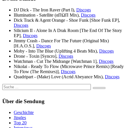
DJ Dick - The Iron Raver (Part I),
Discogs
Illumination - Satellite (αΠΩΠ Mix),
Discogs
Dick Track & Agent Orange - Shoe Funk [Shoe Funk EP],
Discogs
Silicium II - Alone In A Drak Room [The End Of The Story
EP],
Discogs
Jimmy Crash - Dance For The Future (Original Mix)
[H.A.O.S.],
Discogs
Moby - Into The Blue (Uplifting 4 Beats Mix),
Discogs
Drone - Toxin [Syncro],
Discogs
Watchman - Cut The Midrange [Watchman 1],
Discogs
Nikolai - Ready To Flow (Microwave Prince Remix) [Ready
To Flow (The Remixes)],
Discogs
Quadripart - (Make) Love (Acrid Abeyance Mix),
Discogs
Über die Sendung
Geschichte
Jingles
Top 20
Interviews