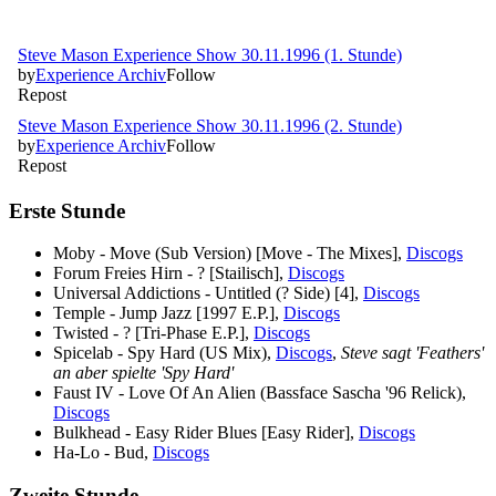
Erste Stunde
Moby - Move (Sub Version) [Move - The Mixes],
Discogs
Forum Freies Hirn - ? [Stailisch],
Discogs
Universal Addictions - Untitled (? Side) [4],
Discogs
Temple - Jump Jazz [1997 E.P.],
Discogs
Twisted - ? [Tri-Phase E.P.],
Discogs
Spicelab - Spy Hard (US Mix),
Discogs
,
Steve sagt 'Feathers'
an aber spielte 'Spy Hard'
Faust IV - Love Of An Alien (Bassface Sascha '96 Relick),
Discogs
Bulkhead - Easy Rider Blues [Easy Rider],
Discogs
Ha-Lo - Bud,
Discogs
Zweite Stunde