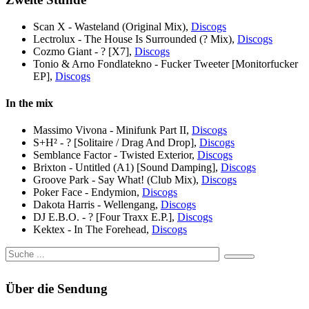
Scan X - Wasteland (Original Mix),
Discogs
Lectrolux - The House Is Surrounded (? Mix),
Discogs
Cozmo Giant - ? [X7],
Discogs
Tonio & Arno Fondlatekno - Fucker Tweeter [Monitorfucker
EP],
Discogs
In the mix
Massimo Vivona - Minifunk Part II,
Discogs
S+H² - ? [Solitaire / Drag And Drop],
Discogs
Semblance Factor - Twisted Exterior,
Discogs
Brixton - Untitled (A1) [Sound Damping],
Discogs
Groove Park - Say What! (Club Mix),
Discogs
Poker Face - Endymion,
Discogs
Dakota Harris - Wellengang,
Discogs
DJ E.B.O. - ? [Four Traxx E.P.],
Discogs
Kektex - In The Forehead,
Discogs
Über die Sendung