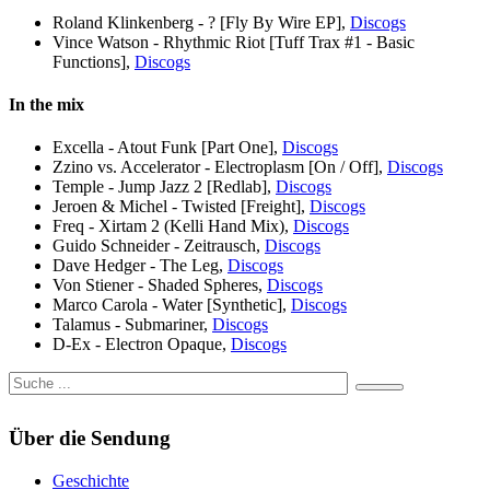
Roland Klinkenberg - ? [Fly By Wire EP],
Discogs
Vince Watson - Rhythmic Riot [Tuff Trax #1 - Basic
Functions],
Discogs
In the mix
Excella - Atout Funk [Part One],
Discogs
Zzino vs. Accelerator - Electroplasm [On / Off],
Discogs
Temple - Jump Jazz 2 [Redlab],
Discogs
Jeroen & Michel - Twisted [Freight],
Discogs
Freq - Xirtam 2 (Kelli Hand Mix),
Discogs
Guido Schneider - Zeitrausch,
Discogs
Dave Hedger - The Leg,
Discogs
Von Stiener - Shaded Spheres,
Discogs
Marco Carola - Water [Synthetic],
Discogs
Talamus - Submariner,
Discogs
D-Ex - Electron Opaque,
Discogs
Über die Sendung
Geschichte