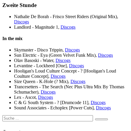
Zweite Stunde
Nathalie De Borah - Frisco Street Riders (Original Mix),
Discogs
Landlord - Magnitude 1,
Discogs
In the mix
Skymaster - Disco Trippin,
Discogs
Sun Electric - Eya (Green Velvet Funk Mix),
Discogs
Olav Basoski - Water,
Discogs
Levantine - Lockheed [One],
Discogs
Hooligan's Loud Culture Concept - ? [Hooligan's Loud
Coulture Concept],
Discogs
Size Queen - K-Hole (? Mix),
Discogs
Trancesetters - The Search (Nec Plus Ultra Mix By Thomas
Schumacher),
Discogs
Lex - Ascot,
Discogs
C & G South System - ? [Drumcode 11],
Discogs
Sound Associates - Echoplex [Power Cuts],
Discogs