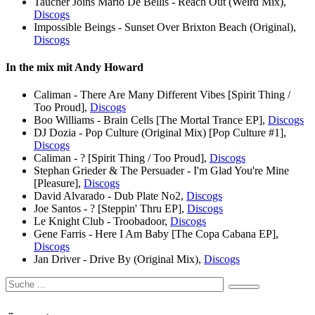
Taucher Joins Mario De Bellis - Reach Out (Weird Mix),
Discogs
Impossible Beings - Sunset Over Brixton Beach (Original),
Discogs
In the mix mit Andy Howard
Caliman - There Are Many Different Vibes [Spirit Thing /
Too Proud],
Discogs
Boo Williams - Brain Cells [The Mortal Trance EP],
Discogs
DJ Dozia - Pop Culture (Original Mix) [Pop Culture #1],
Discogs
Caliman - ? [Spirit Thing / Too Proud],
Discogs
Stephan Grieder & The Persuader - I'm Glad You're Mine
[Pleasure],
Discogs
David Alvarado - Dub Plate No2,
Discogs
Joe Santos - ? [Steppin' Thru EP],
Discogs
Le Knight Club - Troobadoor,
Discogs
Gene Farris - Here I Am Baby [The Copa Cabana EP],
Discogs
Jan Driver - Drive By (Original Mix),
Discogs