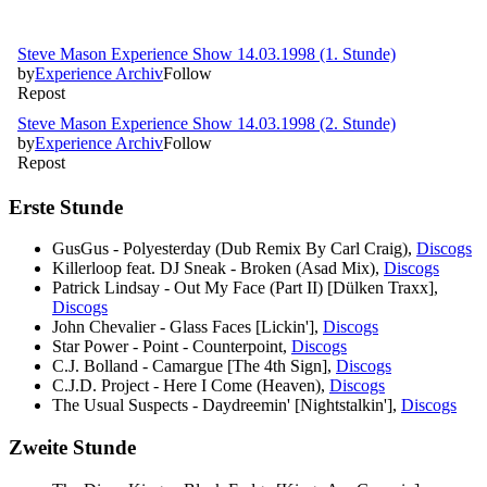
Erste Stunde
GusGus - Polyesterday (Dub Remix By Carl Craig),
Discogs
Killerloop feat. DJ Sneak - Broken (Asad Mix),
Discogs
Patrick Lindsay - Out My Face (Part II) [Dülken Traxx],
Discogs
John Chevalier - Glass Faces [Lickin'],
Discogs
Star Power - Point - Counterpoint,
Discogs
C.J. Bolland - Camargue [The 4th Sign],
Discogs
C.J.D. Project - Here I Come (Heaven),
Discogs
The Usual Suspects - Daydreemin' [Nightstalkin'],
Discogs
Zweite Stunde