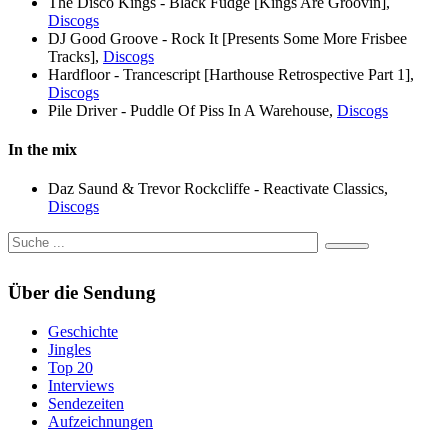
The Disco Kings - Black Fudge [Kings Are Groovin],
Discogs
DJ Good Groove - Rock It [Presents Some More Frisbee
Tracks],
Discogs
Hardfloor - Trancescript [Harthouse Retrospective Part 1],
Discogs
Pile Driver - Puddle Of Piss In A Warehouse,
Discogs
In the mix
Daz Saund & Trevor Rockcliffe - Reactivate Classics,
Discogs
Über die Sendung
Geschichte
Jingles
Top 20
Interviews
Sendezeiten
Aufzeichnungen