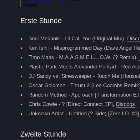
Erste Stunde
Soul Mekanik - I'll Call You (Original Mix),
Disc
Ken Ishii - Misprogrammed Day (Dave Angel R
Timo Maas - M.A.A.S.M.E.L.L.O.W. (? Remix),
Plastic Park Meets Alexander Purkart - Red Ac
DJ Sandy vs. Sinesweeper - Touch Me (Houset
Oscar Goldman - Thrust 2 (Lee Coombs Remix
Random Method - Approach [Transformation E.P
Chris Cowie - ? [Direct Connect EP],
Discogs
Unknown Artist - Untitled (? Side) [Zero I.D. #3
Zweite Stunde