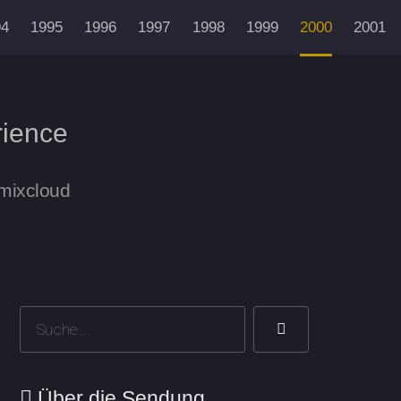
94
1995
1996
1997
1998
1999
2000
2001
rience
 mixcloud
Über die Sendung