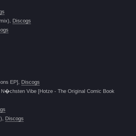
gs
emix),
Discogs
cogs
sions EP],
Discogs
es N�chsten Vibe [Hotze - The Original Comic Book
ogs
x),
Discogs