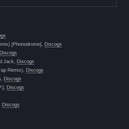
ogs
emix) [Phonodrome],
Discogs
Discogs
id Jack,
Discogs
rap Remix),
Discogs
),
Discogs
.],
Discogs
],
Discogs