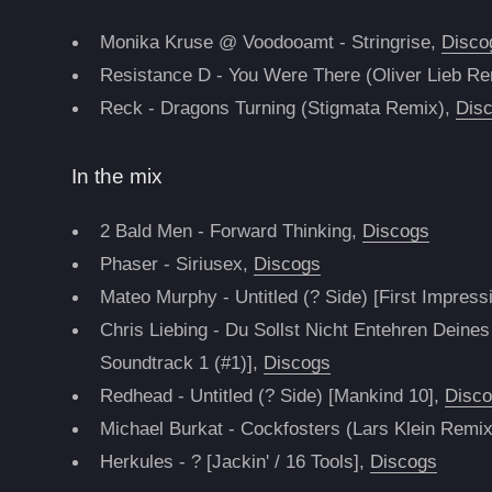
Monika Kruse @ Voodooamt - Stringrise,
Disco
Resistance D - You Were There (Oliver Lieb R
Reck - Dragons Turning (Stigmata Remix),
Dis
In the mix
2 Bald Men - Forward Thinking,
Discogs
Phaser - Siriusex,
Discogs
Mateo Murphy - Untitled (? Side) [First Impres
Chris Liebing - Du Sollst Nicht Entehren Dein
Soundtrack 1 (#1)],
Discogs
Redhead - Untitled (? Side) [Mankind 10],
Disc
Michael Burkat - Cockfosters (Lars Klein Remi
Herkules - ? [Jackin' / 16 Tools],
Discogs