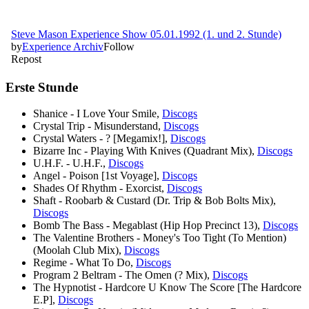
Erste Stunde
Shanice - I Love Your Smile,
Discogs
Crystal Trip - Misunderstand,
Discogs
Crystal Waters - ? [Megamix!],
Discogs
Bizarre Inc - Playing With Knives (Quadrant Mix),
Discogs
U.H.F. - U.H.F.,
Discogs
Angel - Poison [1st Voyage],
Discogs
Shades Of Rhythm - Exorcist,
Discogs
Shaft - Roobarb & Custard (Dr. Trip & Bob Bolts Mix),
Discogs
Bomb The Bass - Megablast (Hip Hop Precinct 13),
Discogs
The Valentine Brothers - Money's Too Tight (To Mention)
(Moolah Club Mix),
Discogs
Regime - What To Do,
Discogs
Program 2 Beltram - The Omen (? Mix),
Discogs
The Hypnotist - Hardcore U Know The Score [The Hardcore
E.P],
Discogs