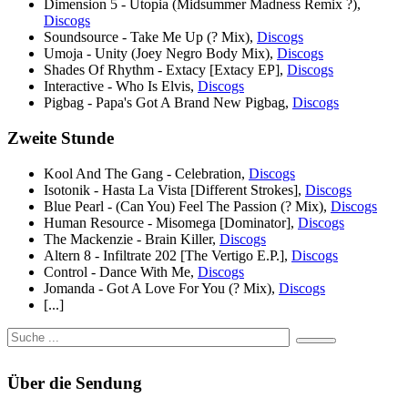
Dimension 5 - Utopia (Midsummer Madness Remix ?),
Discogs
Soundsource - Take Me Up (? Mix),
Discogs
Umoja - Unity (Joey Negro Body Mix),
Discogs
Shades Of Rhythm - Extacy [Extacy EP],
Discogs
Interactive - Who Is Elvis,
Discogs
Pigbag - Papa's Got A Brand New Pigbag,
Discogs
Zweite Stunde
Kool And The Gang - Celebration,
Discogs
Isotonik - Hasta La Vista [Different Strokes],
Discogs
Blue Pearl - (Can You) Feel The Passion (? Mix),
Discogs
Human Resource - Misomega [Dominator],
Discogs
The Mackenzie - Brain Killer,
Discogs
Altern 8 - Infiltrate 202 [The Vertigo E.P.],
Discogs
Control - Dance With Me,
Discogs
Jomanda - Got A Love For You (? Mix),
Discogs
[...]
Über die Sendung