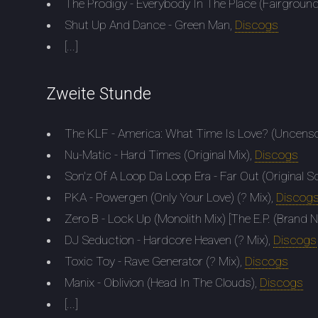
The Prodigy - Everybody In The Place (Fairgroun
Shut Up And Dance - Green Man,
Discogs
[...]
Zweite Stunde
The KLF - America: What Time Is Love? (Uncens
Nu-Matic - Hard Times (Original Mix),
Discogs
Son'z Of A Loop Da Loop Era - Far Out (Original S
PKA - Powergen (Only Your Love) (? Mix),
Discog
Zero B - Lock Up (Monolith Mix) [The E.P. (Brand 
DJ Seduction - Hardcore Heaven (? Mix),
Discogs
Toxic Toy - Rave Generator (? Mix),
Discogs
Manix - Oblivion (Head In The Clouds),
Discogs
[...]