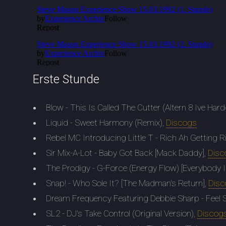
Erste Stunde
Blow - This Is Called The Cutter (Altern 8 Ive Har
Liquid - Sweet Harmony (Remix),
Discogs
Rebel MC Introducing Little T - Rich Ah Getting R
Sir Mix-A-Lot - Baby Got Back [Mack Daddy],
Disc
The Prodigy - G-Force (Energy Flow) [Everybody I
Snap! - Who Sole It? [The Madman's Return],
Dis
Dream Frequency Featuring Debbie Sharp - Feel S
SL2 - DJ's Take Control (Original Version),
Discog