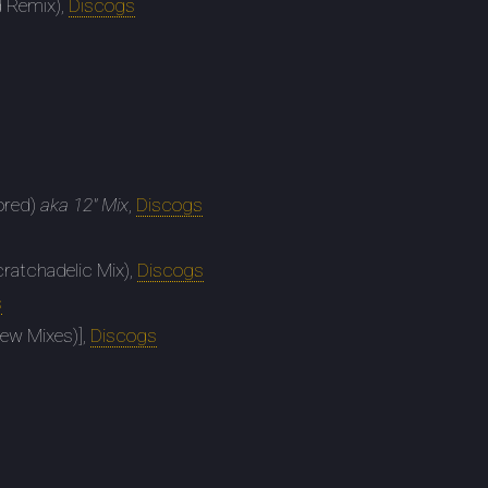
d Remix),
Discogs
ored)
aka 12" Mix
,
Discogs
cratchadelic Mix),
Discogs
s
New Mixes)],
Discogs