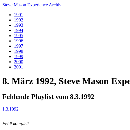
Steve Mason Experience Archiv
1991
1992
1993
1994
1995
1996
1997
1998
1999
2000
2001
8. März 1992, Steve Mason Expe
Fehlende Playlist vom 8.3.1992
1.3.1992
Fehlt komplett