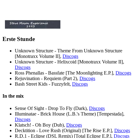
Erste Stunde
Unknown Structure - Theme From Unknown Structure
[Monotraxx Volume II],
Discogs
Unknown Structure - Helixcoid [Monotraxx Volume II],
Discogs
Ross Phenallas - Bassfate [The Moonlighting E.P.],
Discogs
Rejuvination - Requiem (Part 2),
Discogs
Bash Street Kids - Fuzzyfelt,
Discogs
In the mix
Sense Of Sight - Drop To Fly (Dark),
Discogs
Illuminatae - Brick House (L.B.'s Theme) [Tempestada],
Discogs
Klatsch! - Oh Boy (Dub),
Discogs
Decktition - Love Rush (Original) [The Rise E.P.],
Discogs
R.D.1 - Eclipse (DSL Remix) [Total Eclipse E.P.],
Discogs