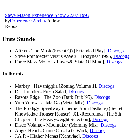
Erste Stunde
Aftrax - The Mask (Swept Q) [Extended Play],
Discogs
Steve Pointdexter versus AWeX - Bodyheat 1995,
Discogs
Force Mass Motion - Layer-8 [State Of Mind],
Discogs
In the mix
Markey - Havanigglia [Zoning Volume 1],
Discogs
D.J. Premier - Fresh Salad,
Discogs
Razors Edge - The Zoo (Dark Dub '95),
Discogs
Yum Yum - Let Me Go (Metal Mix),
Discogs
The Prodigy Speedway (Theme From Fastlane) (Secret
Knowledge Trouser Rouser) [XL-Recordings: The 5th
Chapter - The Heavyweight Selection],
Discogs
Disco Volante - Moonraker (Morning Mix),
Discogs
Angel Heart - Come On - Let's Work,
Discogs
J.A.P. - Higher Manas [Xantylac],
Discogs