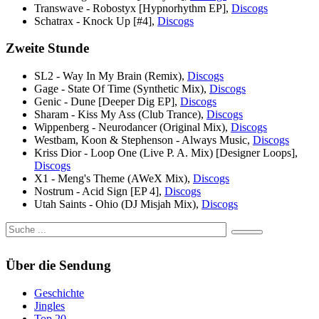
Transwave - Robostyx [Hypnorhythm EP],
Discogs
Schatrax - Knock Up [#4],
Discogs
Zweite Stunde
SL2 - Way In My Brain (Remix),
Discogs
Gage - State Of Time (Synthetic Mix),
Discogs
Genic - Dune [Deeper Dig EP],
Discogs
Sharam - Kiss My Ass (Club Trance),
Discogs
Wippenberg - Neurodancer (Original Mix),
Discogs
Westbam, Koon & Stephenson - Always Music,
Discogs
Kriss Dior - Loop One (Live P. A. Mix) [Designer Loops],
Discogs
X1 - Meng's Theme (AWeX Mix),
Discogs
Nostrum - Acid Sign [EP 4],
Discogs
Utah Saints - Ohio (DJ Misjah Mix),
Discogs
Über die Sendung
Geschichte
Jingles
Top 20