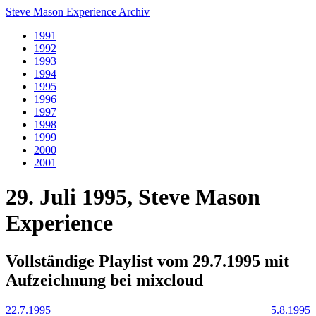
Steve Mason Experience Archiv
1991
1992
1993
1994
1995
1996
1997
1998
1999
2000
2001
29. Juli 1995, Steve Mason
Experience
Vollständige Playlist vom 29.7.1995 mit
Aufzeichnung bei mixcloud
22.7.1995
5.8.1995