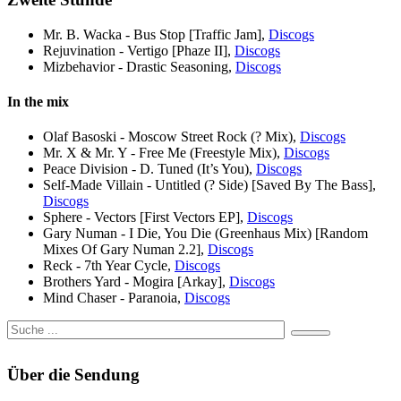
Mr. B. Wacka - Bus Stop [Traffic Jam],
Discogs
Rejuvination - Vertigo [Phaze II],
Discogs
Mizbehavior - Drastic Seasoning,
Discogs
In the mix
Olaf Basoski - Moscow Street Rock (? Mix),
Discogs
Mr. X & Mr. Y - Free Me (Freestyle Mix),
Discogs
Peace Division - D. Tuned (It’s You),
Discogs
Self-Made Villain - Untitled (? Side) [Saved By The Bass],
Discogs
Sphere - Vectors [First Vectors EP],
Discogs
Gary Numan - I Die, You Die (Greenhaus Mix) [Random
Mixes Of Gary Numan 2.2],
Discogs
Reck - 7th Year Cycle,
Discogs
Brothers Yard - Mogira [Arkay],
Discogs
Mind Chaser - Paranoia,
Discogs
Über die Sendung