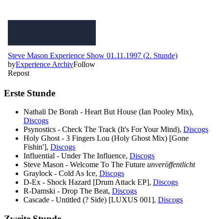
Erste Stunde
Nathali De Borah - Heart But House (Ian Pooley Mix),
Discogs
Psynostics - Check The Track (It's For Your Mind),
Discogs
Holy Ghost - 3 Fingers Lou (Holy Ghost Mix) [Gone
Fishin'],
Discogs
Influential - Under The Influence,
Discogs
Steve Mason - Welcome To The Future
unveröffentlicht
Graylock - Cold As Ice,
Discogs
D-Ex - Shock Hazard [Drum Attack EP],
Discogs
R-Damski - Drop The Beat,
Discogs
Cascade - Untitled (? Side) [LUXUS 001],
Discogs
Zweite Stunde