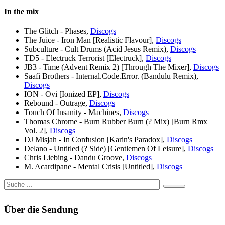
In the mix
The Glitch - Phases,
Discogs
The Juice - Iron Man [Realistic Flavour],
Discogs
Subculture - Cult Drums (Acid Jesus Remix),
Discogs
TD5 - Electruck Terrorist [Electruck],
Discogs
JB3 - Time (Advent Remix 2) [Through The Mixer],
Discogs
Saafi Brothers - Internal.Code.Error. (Bandulu Remix),
Discogs
ION - Ovi [Ionized EP],
Discogs
Rebound - Outrage,
Discogs
Touch Of Insanity - Machines,
Discogs
Thomas Chrome - Burn Rubber Burn (? Mix) [Burn Rmx
Vol. 2],
Discogs
DJ Misjah - In Confusion [Karin's Paradox],
Discogs
Delano - Untitled (? Side) [Gentlemen Of Leisure],
Discogs
Chris Liebing - Dandu Groove,
Discogs
M. Acardipane - Mental Crisis [Untitled],
Discogs
Über die Sendung